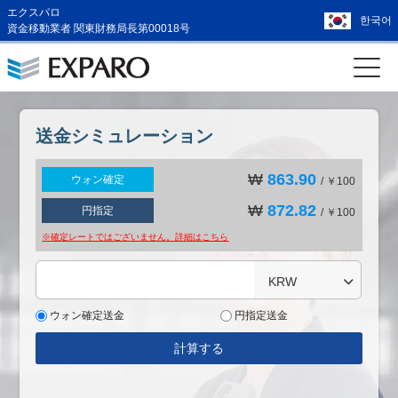
エクスパロ
한국어
資金移動業者 関東財務局長第00018号
送金シミュレーション
₩
863.90
ウォン確定
/ ￥100
₩
872.82
円指定
/ ￥100
※確定レートではございません。詳細は
こちら
KRW
ウォン確定送金
円指定送金
計算する