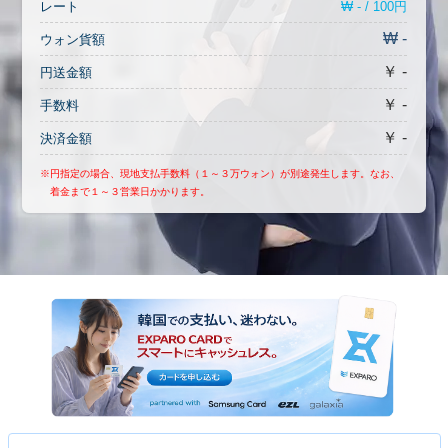
₩ - / 100円
レート
₩ -
ウォン貨額
￥ -
円送金額
￥ -
手数料
￥ -
決済金額
※円指定の場合、現地支払手数料（１～３万ウォン）が別途発生します。なお、
着金まで１～３営業日かかります。