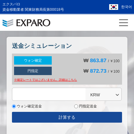
エクスパロ
한국어
資金移動業者 関東財務局長第00018号
送金シミュレーション
₩
863.87
ウォン確定
/ ￥100
₩
872.73
円指定
/ ￥100
※確定レートではございません。詳細は
こちら
KRW
ウォン確定送金
円指定送金
計算する