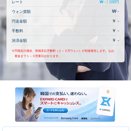
₩ - / 100円
レート
₩ -
ウォン貨額
￥ -
円送金額
￥ -
手数料
￥ -
決済金額
※円指定の場合、現地支払手数料（１～３万ウォン）が別途発生します。なお、
着金まで１～３営業日かかります。