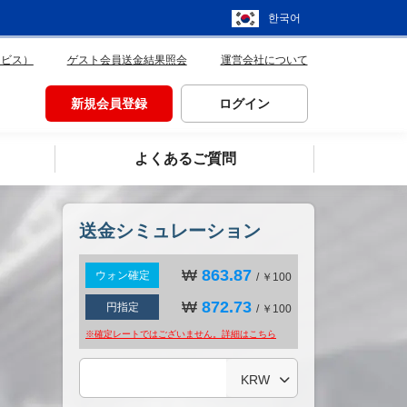
한국어
ービス）
ゲスト会員送金結果照会
運営会社について
新規会員登録
ログイン
よくあるご質問
送金シミュレーション
₩
863.87
ウォン確定
/ ￥100
₩
872.73
円指定
/ ￥100
※確定レートではございません。詳細は
こちら
KRW