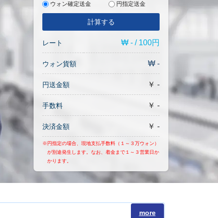
ウォン確定送金
円指定送金
計算する
₩ - / 100円
レート
₩ -
ウォン貨額
￥ -
円送金額
￥ -
手数料
￥ -
決済金額
※円指定の場合、現地支払手数料（１～３万ウォン）
が別途発生します。なお、着金まで１～３営業日か
かります。
more