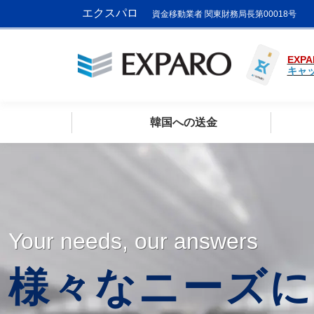
エクスパロ
資金移動業者 関東財務局長第00018号
EXPA
キャ
韓国への送金
Your needs, our answers
様々なニーズに