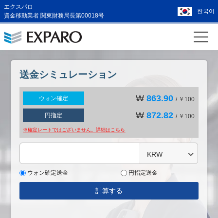
エクスパロ
한국어
資金移動業者 関東財務局長第00018号
送金シミュレーション
₩
863.90
ウォン確定
/ ￥100
₩
872.82
円指定
/ ￥100
※確定レートではございません。詳細は
こちら
KRW
ウォン確定送金
円指定送金
計算する