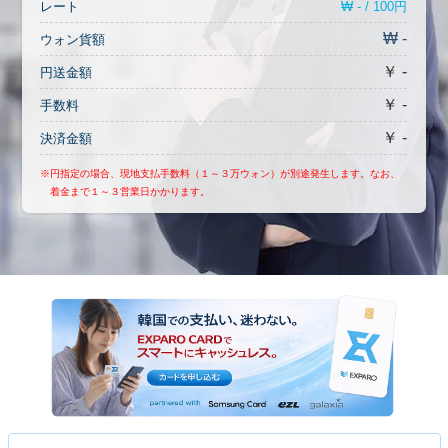
₩ - / 100円
レート
₩ -
ウォン貨額
￥ -
円送金額
￥ -
手数料
￥ -
決済金額
※円指定の場合、現地支払手数料（１～３万ウォン）が別途発生します。なお、
着金まで１～３営業日かかります。