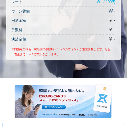
₩ - / 100円
レート
₩ -
ウォン貨額
￥ -
円送金額
￥ -
手数料
￥ -
決済金額
※円指定の場合、現地支払手数料（１～３万ウォン）が別途発生します。なお、
着金まで１～３営業日かかります。