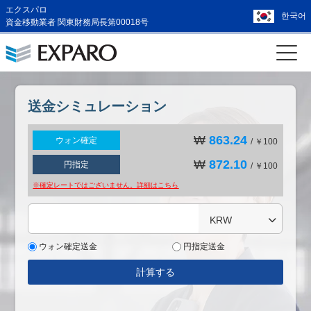
エクスパロ
한국어
資金移動業者 関東財務局長第00018号
送金シミュレーション
₩
863.24
ウォン確定
/ ￥100
₩
872.10
円指定
/ ￥100
※確定レートではございません。詳細は
こちら
KRW
ウォン確定送金
円指定送金
計算する