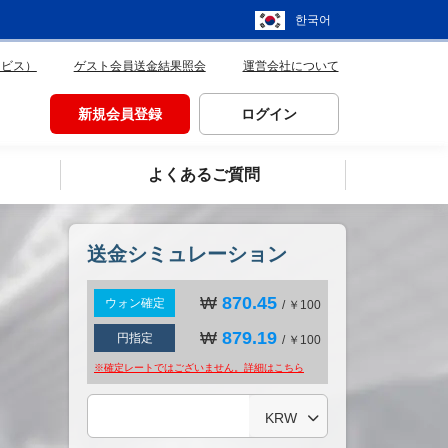
한국어
ービス）
ゲスト会員送金結果照会
運営会社について
新規会員登録
ログイン
よくあるご質問
送金シミュレーション
₩
870.45
ウォン確定
/ ￥100
₩
879.19
円指定
/ ￥100
※確定レートではございません。詳細は
こちら
KRW