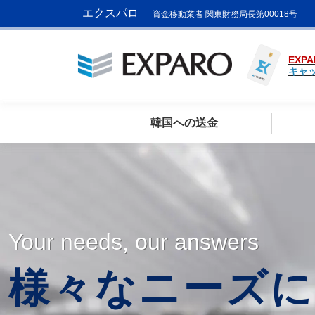
エクスパロ
資金移動業者 関東財務局長第00018号
EXPA
キャ
韓国への送金
Your needs, our answers
様々なニーズに