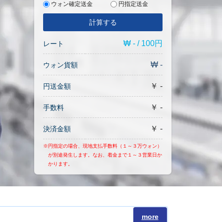
ウォン確定送金
円指定送金
計算する
₩ - / 100円
レート
₩ -
ウォン貨額
￥ -
円送金額
￥ -
手数料
￥ -
決済金額
※円指定の場合、現地支払手数料（１～３万ウォン）
が別途発生します。なお、着金まで１～３営業日か
かります。
more