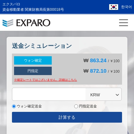
エクスパロ
한국어
資金移動業者 関東財務局長第00018号
送金シミュレーション
₩
863.24
ウォン確定
/ ￥100
₩
872.10
円指定
/ ￥100
※確定レートではございません。詳細は
こちら
KRW
ウォン確定送金
円指定送金
計算する