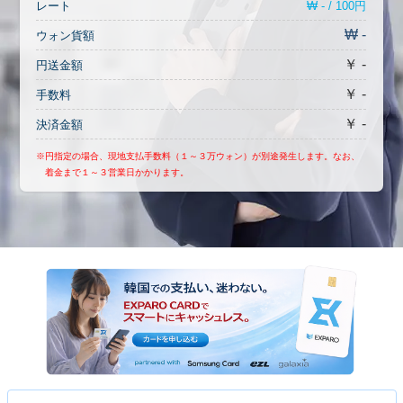
₩ - / 100円
レート
₩ -
ウォン貨額
￥ -
円送金額
￥ -
手数料
￥ -
決済金額
※円指定の場合、現地支払手数料（１～３万ウォン）が別途発生します。なお、
着金まで１～３営業日かかります。