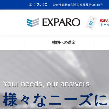
エクスパロ
資金移動業者 関東財務局長第00018号
EXPA
キャ
韓国への送金
Your needs, our answers
様々なニーズに