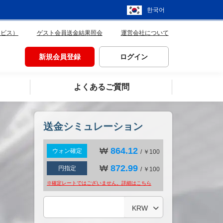
한국어
ービス）
ゲスト会員送金結果照会
運営会社について
新規会員登録
ログイン
よくあるご質問
送金シミュレーション
₩
864.12
ウォン確定
/ ￥100
₩
872.99
円指定
/ ￥100
※確定レートではございません。詳細は
こちら
KRW