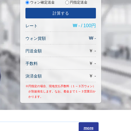
ウォン確定送金
円指定送金
計算する
₩ - / 100円
レート
₩ -
ウォン貨額
￥ -
円送金額
￥ -
手数料
￥ -
決済金額
※円指定の場合、現地支払手数料（１～３万ウォン）
が別途発生します。なお、着金まで１～３営業日か
かります。
more