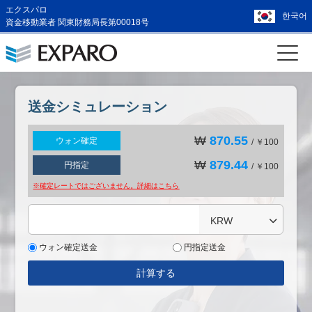
エクスパロ
한국어
資金移動業者 関東財務局長第00018号
送金シミュレーション
₩
870.55
ウォン確定
/ ￥100
₩
879.44
円指定
/ ￥100
※確定レートではございません。詳細は
こちら
KRW
ウォン確定送金
円指定送金
計算する