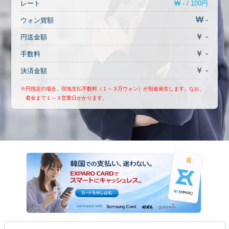
₩ - / 100円
レート
₩ -
ウォン貨額
￥ -
円送金額
￥ -
手数料
￥ -
決済金額
※円指定の場合、現地支払手数料（１～３万ウォン）が別途発生します。なお、
着金まで１～３営業日かかります。