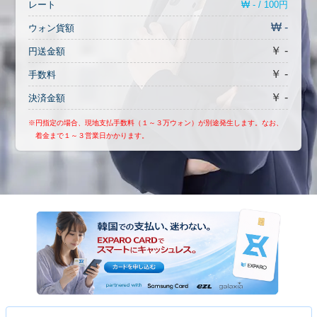
₩ - / 100円
レート
₩ -
ウォン貨額
￥ -
円送金額
￥ -
手数料
￥ -
決済金額
※円指定の場合、現地支払手数料（１～３万ウォン）が別途発生します。なお、
着金まで１～３営業日かかります。