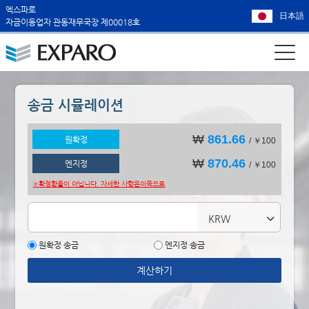
엑스파로
日本語
자금이동업자 관동재무국장 제00018호
송금 시뮬레이션
₩
861.66
원확정
/ ￥100
₩
870.46
엔지정
/ ￥100
※확정환율이 아닙니다. 자세한 사항은
이쪽으로
KRW
원확정 송금
엔지정 송금
계산하기