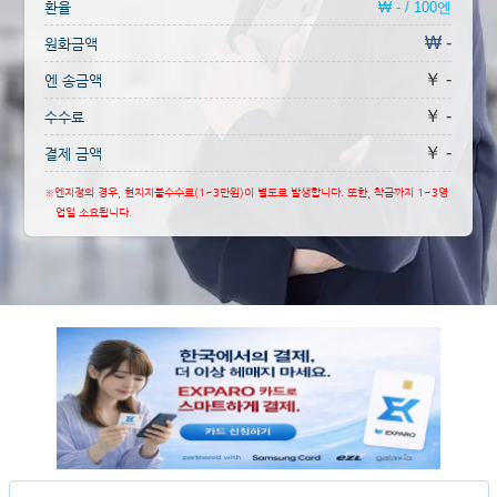
환율
₩ - / 100엔
₩ -
원화금액
￥ -
엔 송금액
￥ -
수수료
￥ -
결제 금액
※엔지정의 경우, 현지지불수수료(1~3만원)이 별도로 발생합니다. 또한, 착금까지 1~3영
업일 소요됩니다.