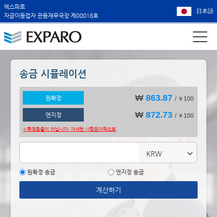
엑스파로
日本語
자금이동업자 관동재무국장 제00018호
송금 시뮬레이션
₩
863.87
원확정
/ ￥100
₩
872.73
엔지정
/ ￥100
※확정환율이 아닙니다. 자세한 사항은
이쪽으로
KRW
원확정 송금
엔지정 송금
계산하기