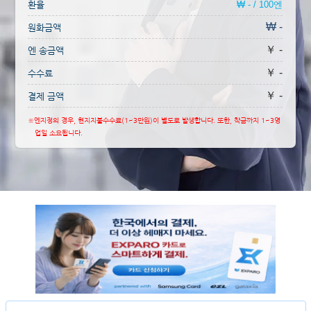
환율
₩ - / 100엔
₩ -
원화금액
￥ -
엔 송금액
￥ -
수수료
￥ -
결제 금액
※엔지정의 경우, 현지지불수수료(1~3만원)이 별도로 발생합니다. 또한, 착금까지 1~3영
업일 소요됩니다.