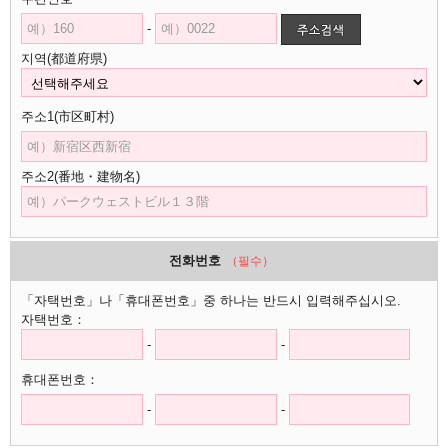
-
지역(都道府県)
주소1(市区町村)
주소2(番地・建物名)
전화번호
（필수）
「자택번호」나「휴대폰번호」중 하나는 반드시 입력해주십시오.
자택번호：
-
-
휴대폰번호：
-
-