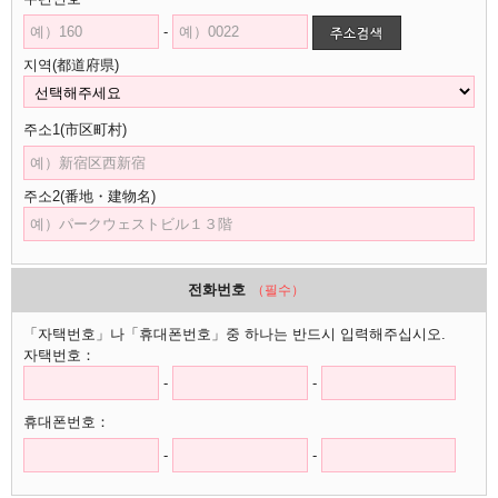
-
지역(都道府県)
주소1(市区町村)
주소2(番地・建物名)
전화번호
（필수）
「자택번호」나「휴대폰번호」중 하나는 반드시 입력해주십시오.
자택번호：
-
-
휴대폰번호：
-
-