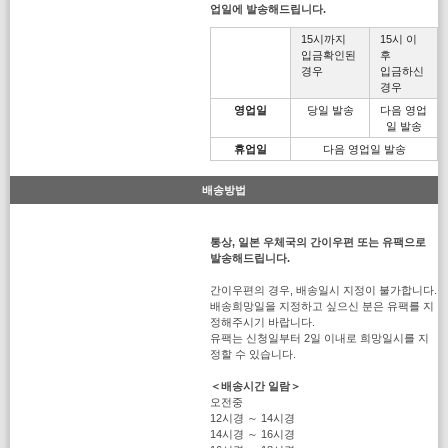
업일에 발송해드립니다.
15시까지
15시 이
입금확인된
후
경우
입금하신
경우
영업일
당일 발송
다음 영업
일 발송
휴업일
다음 영업일 발송
배송방법
통상, 일본 우체국의 간이우편 또는 유팩으로
발송해드립니다.
간이우편의 경우, 배송일시 지정이 불가합니다.
배송희망일을 지정하고 싶으신 분은 유팩를 지
정해주시기 바랍니다.
유팩는 신청일부터 2일 이내로 희망일시를 지
정할 수 있습니다.
＜배송시간 일람＞
오전중
12시경 ～ 14시경
14시경 ～ 16시경