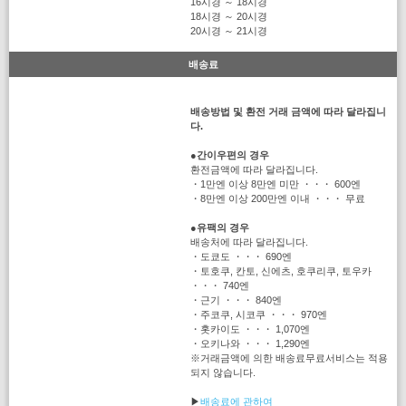
16시경 ～ 18시경
18시경 ～ 20시경
20시경 ～ 21시경
배송료
배송방법 및 환전 거래 금액에 따라 달라집니
다.
●
간이우편의 경우
환전금액에 따라 달라집니다.
・1만엔 이상 8만엔 미만 ・・・ 600엔
・8만엔 이상 200만엔 이내 ・・・ 무료
●
유팩의 경우
배송처에 따라 달라집니다.
・도쿄도 ・・・ 690엔
・토호쿠, 칸토, 신에츠, 호쿠리쿠, 토우카
・・・ 740엔
・근기 ・・・ 840엔
・주코쿠, 시코쿠 ・・・ 970엔
・홋카이도 ・・・ 1,070엔
・오키나와 ・・・ 1,290엔
※거래금액에 의한 배송료무료서비스는 적용
되지 않습니다.
▶
배송료에 관하여