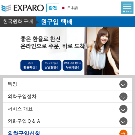
환전
日本語
원구입 택배
한국원화 구매
▶
특징
외화구입절차
서비스 개요
외화구입Ｑ＆Ａ
외화구입신청