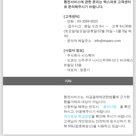
환전서비스에 관한 문의는 엑스파로 고객센터
로 문의해주시기 바랍니다.
[고객센터]
・전화：03-3359-0023
・ 접수시간 : 평일 오전 9시 ～ 오후 6시30분
(토요일/일요일/공휴일/12월 31일～1월 3일 제
외)
・문의처 메일주소：info@exparo.com
[사업자 정보]
・주식회사 시스퀘어
・도쿄도 신주쿠구 니시신주쿠6-12-1 파크웨스
트빌딩 13층
・대표자 : 정중기
기타
환전서비스는, 자금결제에관한법률에 근거한
환율거래의 대상이 아닙니다.
신청하실 때에는 반드시
「동의사항」
을 확인
하시고, 이용해주시기 바랍니다.
개인정보 취급방침
을 확인해 주시기 바랍니다.
고객님의 개인정보는 안전하게 송수신하기 위
해 SSL(암호화송신)을 사용하고 있습니다.