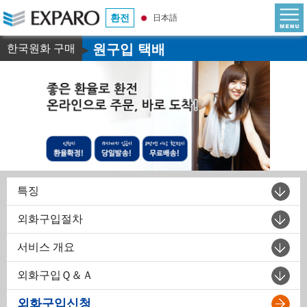
환전
日本語
원구입 택배
한국원화 구매
▶
특징
외화구입절차
서비스 개요
외화구입Ｑ＆Ａ
외화구입신청