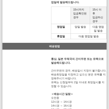
업일에 발송해드립니다.
15시까지
15시 이
입금확인된
후
경우
입금하신
경우
영업일
당일 발송
다음 영업
일 발송
휴업일
다음 영업일 발송
배송방법
통상, 일본 우체국의 간이우편 또는 유팩으로
발송해드립니다.
간이우편의 경우, 배송일시 지정이 불가합니다.
배송희망일을 지정하고 싶으신 분은 유팩를 지
정해주시기 바랍니다.
유팩는 신청일부터 2일 이내로 희망일시를 지
정할 수 있습니다.
＜배송시간 일람＞
오전중
12시경 ～ 14시경
14시경 ～ 16시경