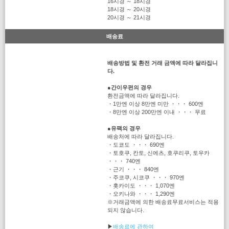
16시경 ～ 18시경
18시경 ～ 20시경
20시경 ～ 21시경
배송료
배송방법 및 환전 거래 금액에 따라 달라집니
다.
●
간이우편의 경우
환전금액에 따라 달라집니다.
・1만엔 이상 8만엔 미만 ・・・ 600엔
・8만엔 이상 200만엔 이내 ・・・ 무료
●
유팩의 경우
배송처에 따라 달라집니다.
・도쿄도 ・・・ 690엔
・토호쿠, 칸토, 신에츠, 호쿠리쿠, 토우카
・・・ 740엔
・근기 ・・・ 840엔
・주코쿠, 시코쿠 ・・・ 970엔
・홋카이도 ・・・ 1,070엔
・오키나와 ・・・ 1,290엔
※거래금액에 의한 배송료무료서비스는 적용
되지 않습니다.
▶
배송료에 관하여