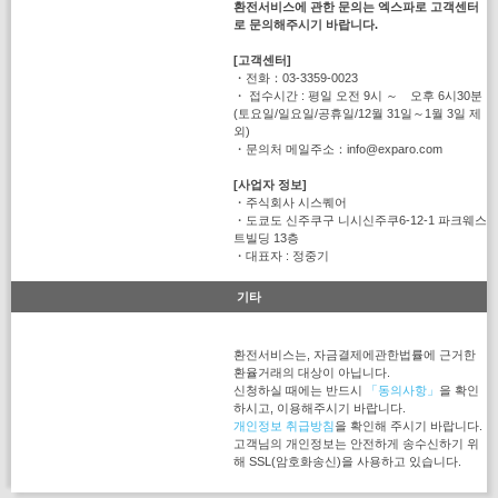
환전서비스에 관한 문의는 엑스파로 고객센터
로 문의해주시기 바랍니다.
[고객센터]
・전화：03-3359-0023
・ 접수시간 : 평일 오전 9시 ～ 오후 6시30분
(토요일/일요일/공휴일/12월 31일～1월 3일 제
외)
・문의처 메일주소：info@exparo.com
[사업자 정보]
・주식회사 시스퀘어
・도쿄도 신주쿠구 니시신주쿠6-12-1 파크웨스
트빌딩 13층
・대표자 : 정중기
기타
환전서비스는, 자금결제에관한법률에 근거한
환율거래의 대상이 아닙니다.
신청하실 때에는 반드시
「동의사항」
을 확인
하시고, 이용해주시기 바랍니다.
개인정보 취급방침
을 확인해 주시기 바랍니다.
고객님의 개인정보는 안전하게 송수신하기 위
해 SSL(암호화송신)을 사용하고 있습니다.