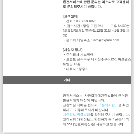
환전서비스에 관한 문의는 엑스파로 고객센터
로 문의해주시기 바랍니다.
[고객센터]
・전화：03-3359-0023
・ 접수시간 : 평일 오전 9시 ～ 오후 6시30분
(토요일/일요일/공휴일/12월 31일～1월 3일 제
외)
・문의처 메일주소：info@exparo.com
[사업자 정보]
・주식회사 시스퀘어
・도쿄도 신주쿠구 니시신주쿠6-12-1 파크웨스
트빌딩 13층
・대표자 : 정중기
기타
환전서비스는, 자금결제에관한법률에 근거한
환율거래의 대상이 아닙니다.
신청하실 때에는 반드시
「동의사항」
을 확인
하시고, 이용해주시기 바랍니다.
개인정보 취급방침
을 확인해 주시기 바랍니다.
고객님의 개인정보는 안전하게 송수신하기 위
해 SSL(암호화송신)을 사용하고 있습니다.