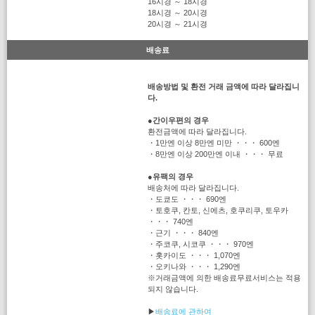
16시경 ～ 18시경
18시경 ～ 20시경
20시경 ～ 21시경
배송료
배송방법 및 환전 거래 금액에 따라 달라집니
다.
●
간이우편의 경우
환전금액에 따라 달라집니다.
・1만엔 이상 8만엔 미만 ・・・ 600엔
・8만엔 이상 200만엔 이내 ・・・ 무료
●
유팩의 경우
배송처에 따라 달라집니다.
・도쿄도 ・・・ 690엔
・토호쿠, 칸토, 신에츠, 호쿠리쿠, 토우카
・・・ 740엔
・근기 ・・・ 840엔
・주코쿠, 시코쿠 ・・・ 970엔
・홋카이도 ・・・ 1,070엔
・오키나와 ・・・ 1,290엔
※거래금액에 의한 배송료무료서비스는 적용
되지 않습니다.
▶
배송료에 관하여