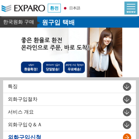
환전
日本語
원구입 택배
한국원화 구매
▶
특징
외화구입절차
서비스 개요
외화구입Ｑ＆Ａ
외화구입신청