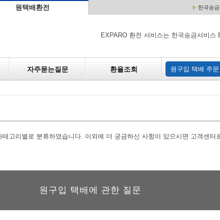
원택배환전
한국송금서
배
원매각
자주하는 질문
환율조회
원구입
EXPARO 환전 서비스는 한국송금서비스 
자주묻는질문
환율조회
원구입 택배 주문
 카테고리별로 분류하였습니다. 이외에 더 궁금하신 사항이 있으시면 고객센터
원구입 택배에 관한 질문