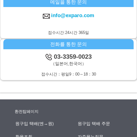
메일을 통한 문의
주식회사 시스퀘어 개인정보 문의창구
〒160-0023 도쿄도 신주쿠구 니시신주쿠6-12-1 파크웨스트빌딩 13층
info@exparo.com
E-MAIL：info@c-square.co.jp
（접수시간은 평일9시~17시30분,다만 연말연시,하기휴가를 제외합니
접수시간:24시간 365일
다.）
전화를 통한 문의
개인정보를 입력하는데에 앞서서 주의사항
성명,연락처등 개인정보를 기입하지 않으신 경우,문의사항에의 답변이
03-3359-0023
되지않을 경우가 있습니다.
（일본어,한국어）
본인이 쉽사리 인식하지 못하는 방법을 통한 개인정보의 습득
접수시간：평일9：00～18：30
쿠키나 web표시등을 통하여,본인이 쉽사리 인식하지 못하는 방법을 통
한 개인정보의 습득은 하지 않습니다.
환전탑페이지
원구입 택배(엔→원)
원구입 택배 주문
환율조회
자주묻는질문