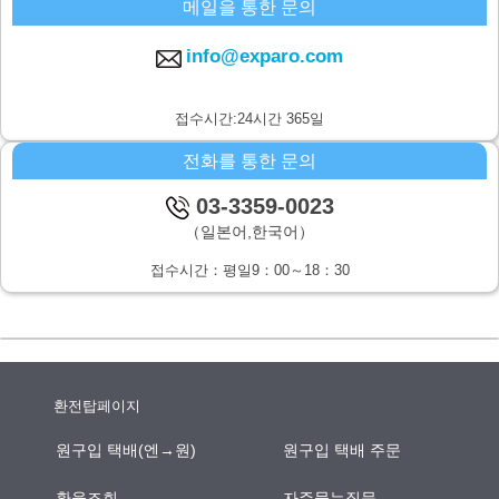
메일을 통한 문의
주식회사 시스퀘어 개인정보 문의창구
〒160-0023 도쿄도 신주쿠구 니시신주쿠6-12-1 파크웨스트빌딩 13층
info@exparo.com
E-MAIL：info@c-square.co.jp
（접수시간은 평일9시~17시30분,다만 연말연시,하기휴가를 제외합니
접수시간:24시간 365일
다.）
전화를 통한 문의
개인정보를 입력하는데에 앞서서 주의사항
성명,연락처등 개인정보를 기입하지 않으신 경우,문의사항에의 답변이
03-3359-0023
되지않을 경우가 있습니다.
（일본어,한국어）
본인이 쉽사리 인식하지 못하는 방법을 통한 개인정보의 습득
접수시간：평일9：00～18：30
쿠키나 web표시등을 통하여,본인이 쉽사리 인식하지 못하는 방법을 통
한 개인정보의 습득은 하지 않습니다.
환전탑페이지
원구입 택배(엔→원)
원구입 택배 주문
환율조회
자주묻는질문