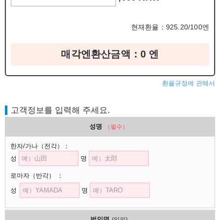
현재환율：925.20/100엔
매각엔환산금액：
0
엔
환율규정에 관해서
고객정보를 입력해 주세요.
성명
（필수）
한자/가나
（전각）
：
성
명
로마자
（반각）
：
성
명
법인명
(임의)