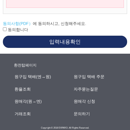
동의사항(PDF）
에 동의하시고, 신청해주세요.
동의합니다
입력내용확인
환전탑페이지
원구입 택배(엔→원)
원구입 택배 주문
환율조회
자주묻는질문
원매각(원→엔)
원매각 신청
거래조회
문의하기
Copyright © 2018 EXPARO. All Rights Reserved.