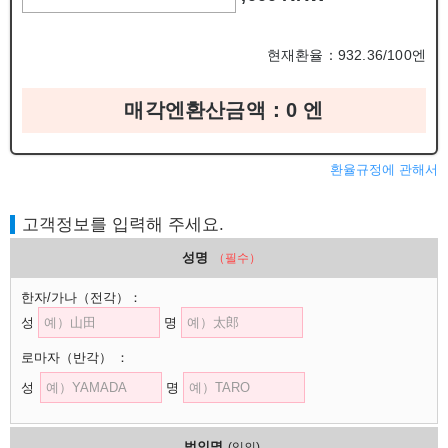
현재환율：932.36/100엔
매각엔환산금액：
0
엔
환율규정에 관해서
고객정보를 입력해 주세요.
성명
（필수）
한자/가나
（전각）
：
성
명
로마자
（반각）
：
성
명
법인명
(임의)