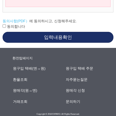
동의사항(PDF）
에 동의하시고, 신청해주세요.
동의합니다
입력내용확인
환전탑페이지
원구입 택배(엔→원)
원구입 택배 주문
환율조회
자주묻는질문
원매각(원→엔)
원매각 신청
거래조회
문의하기
Copyright © 2018 EXPARO. All Rights Reserved.