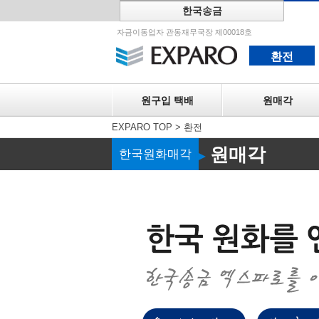
한국송금
원구입 택
자금이동업자 관동재무국장 제00018호
환전
원구입 택배
원매각
EXPARO TOP
>
환전
원매각
한국원화매각
▶