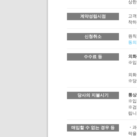
상한
고객
계약성립시점
착하
원칙
신청취소
동의
외화
수수료 등
※입
외화
※당
통상
당사의 지불시기
※입
※검
립니
・과
매입할 수 없는 경우 등
락을