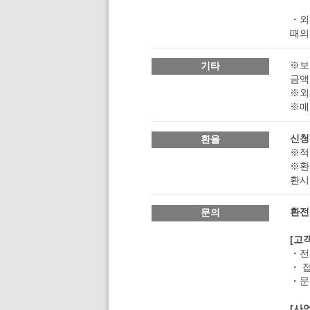
・외
때의
※보
기타
금액
※외
※매
신청
환율
※적
※환
환시
환전
문의
[고
・전화
・ 
・문의
[사