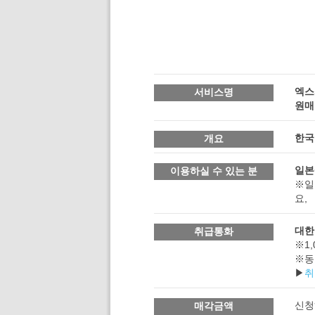
엑스
서비스명
원매
한국
개요
일본
이용하실 수 있는 분
※일
요,
대한
취급통화
※1,
※동
▶
취
신청
매각금액