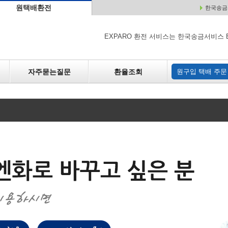
원택배환전
한국송금서
배
원매각
자주하는 질문
환율조회
원구입
EXPARO 환전 서비스는 한국송금서비스 
자주묻는질문
환율조회
원구입 택배 주문