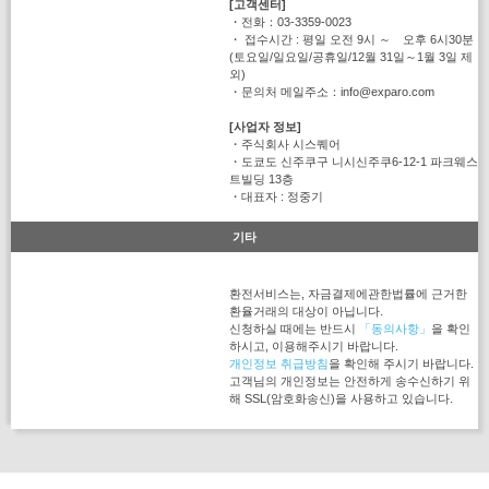
[고객센터]
・전화：03-3359-0023
・ 접수시간 : 평일 오전 9시 ～ 오후 6시30분
(토요일/일요일/공휴일/12월 31일～1월 3일 제
외)
・문의처 메일주소：info@exparo.com
[사업자 정보]
・주식회사 시스퀘어
・도쿄도 신주쿠구 니시신주쿠6-12-1 파크웨스
트빌딩 13층
・대표자 : 정중기
기타
환전서비스는, 자금결제에관한법률에 근거한
환율거래의 대상이 아닙니다.
신청하실 때에는 반드시
「동의사항」
을 확인
하시고, 이용해주시기 바랍니다.
개인정보 취급방침
을 확인해 주시기 바랍니다.
고객님의 개인정보는 안전하게 송수신하기 위
해 SSL(암호화송신)을 사용하고 있습니다.