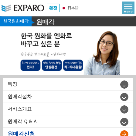
환전
日本語
한국원화매각
원매각
▶
특징
원매각절차
서비스개요
원매각 Ｑ＆Ａ
원매각신청