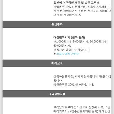
일본에 거주중인 개인 및 법인 고객님
※일본국내에, 신청하신분 명의의 엔계좌를 가
지신 분 ※미성년자인 분은 친권자의 동의를 얻
으신 후 신청해주세요,
취급통화
대한민국지폐 (한국 원화)
※1,000원지폐, 5,000원지폐, 10,000원지폐,
50,000원지폐.
※동전은 취급하지 않습니다.
▶
취급지폐에 관하여
매각금액
신청하한금액은, 지폐의 합계금액이 1만원이상
입니다.
상한금액은 200만엔 이하입니다.
계약성립시점
고객님으로부터 인터넷으로 신청이 있고, 「원
매각의뢰서」(접수번호기재된 용지)와 매입신