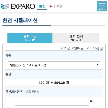
환전
日本語
환전 시뮬레이션
원화 구입
원화 판매
¥ → ₩
₩ → ¥
2026년08월07일 20：55갱신
기준
환율
100 엔 ＝ 864.39 원
환전희망금액（엔화 금액）
엔