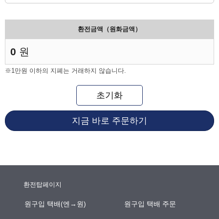
환전금액（원화금액）
0
원
※1만원 이하의 지폐는 거래하지 않습니다.
초기화
지금 바로 주문하기
환전탑페이지
원구입 택배(엔→원)
원구입 택배 주문