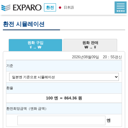
환전
日本語
환전 시뮬레이션
원화 구입
원화 판매
¥ → ₩
₩ → ¥
2026년08월09일 20：55갱신
기준
환율
100 엔 ＝ 864.36 원
환전희망금액（엔화 금액）
엔