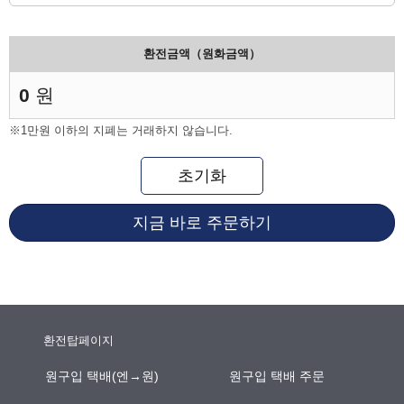
환전금액（원화금액）
0
원
※1만원 이하의 지폐는 거래하지 않습니다.
초기화
지금 바로 주문하기
환전탑페이지
원구입 택배(엔→원)
원구입 택배 주문