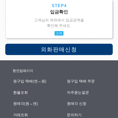
STEP4
입금확인
고계님의 계좌에서 입금금액을
확인해 주세요.
고객
외화판매신청
환전탑페이지
원구입 택배(엔→원)
원구입 택배 주문
환율조회
자주묻는질문
원매각(원→엔)
원매각 신청
거래조회
문의하기