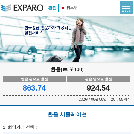
환전
日本語
환율(₩/￥100)
엔을 원으로 환전
원을 엔으로 환전
863.74
924.54
2026년08월08일 20：55갱신
환율 시뮬레이션
1. 희망거래 선택：