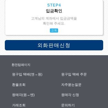
STEP4
입금확인
고계님의 계좌에서 입금금액을
확인해 주세요.
고객
외화판매신청
환전탑페이지
원구입 택배(엔→원)
원구입 택배 주문
환율조회
자주묻는질문
원매각(원→엔)
원매각 신청
거래조회
문의하기