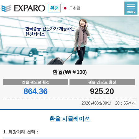
환전
日本語
환율(₩/￥100)
엔을 원으로 환전
원을 엔으로 환전
864.36
925.20
2026년08월09일 20：55갱신
환율 시뮬레이션
1. 희망거래 선택：