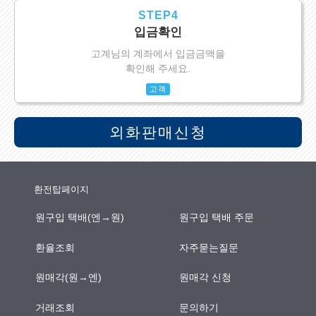
STEP4
입금확인
고계님의 계좌에서 입금금액을
확인해 주세요.
고객
외화판매신청
환전탑페이지
원구입 택배(엔→원)
원구입 택배 주문
환율조회
자주묻는질문
원매각(원→엔)
원매각 신청
거래조회
문의하기