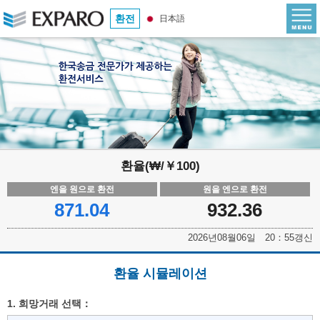
환전
日本語
환율(₩/￥100)
엔을 원으로 환전
원을 엔으로 환전
871.04
932.36
2026년08월06일 20：55갱신
환율 시뮬레이션
1. 희망거래 선택：