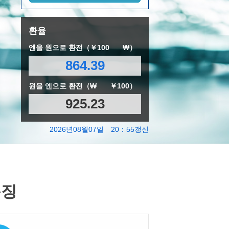
환율
엔을 원으로 환전（￥100
₩）
864.39
원을 엔으로 환전（₩
￥100）
925.23
2026년08월07일 20：55갱신
특징