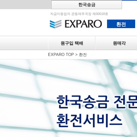
한국송금
원구입 택
자금이동업자 관동재무국장 제00018호
환전
원구입 택배
원매각
EXPARO TOP
>
환전