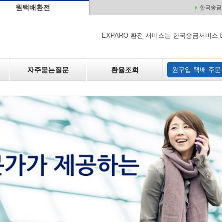
원택배환전
한국송금서
배
원매각
자주하는 질문
환율조회
원구입
EXPARO 환전 서비스는 한국송금서비스 
자주묻는질문
환율조회
원구입 택배 주문