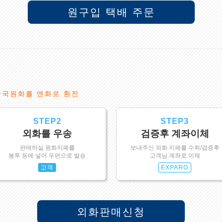
원구입 택배 주문
한국원화를 엔화로 환전
STEP2
STEP3
외화를 우송
검증후 계좌이체
판매하실 원화지폐를
보내주신 외화 지페를 수취/검증후
봉투 등에 넣어 우편으로 발송
고객님 계좌로 이체
고객
EXPARO
외화판매신청