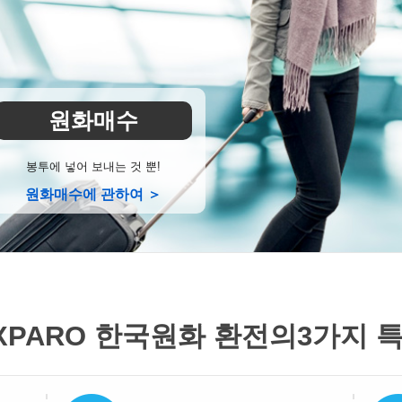
원화매수
봉투에 넣어 보내는 것 뿐!
원화매수에 관하여 ＞
XPARO 한국원화 환전의
3가지 