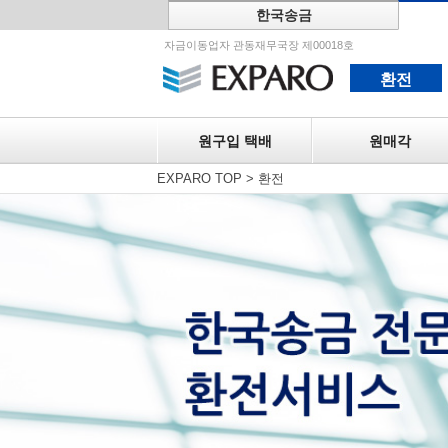
한국송금
원구입 택
자금이동업자 관동재무국장 제00018호
환전
원구입 택배
원매각
EXPARO TOP
>
환전