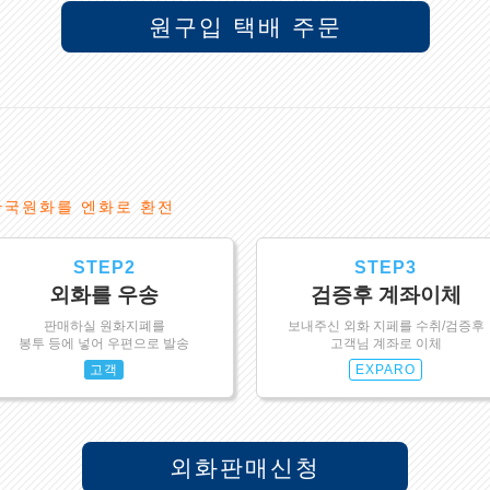
원구입 택배 주문
한국원화를 엔화로 환전
STEP2
STEP3
외화를 우송
검증후 계좌이체
판매하실 원화지폐를
보내주신 외화 지페를 수취/검증후
봉투 등에 넣어 우편으로 발송
고객님 계좌로 이체
고객
EXPARO
외화판매신청