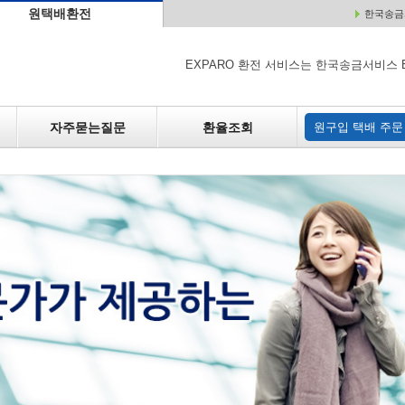
원택배환전
한국송금서
배
원매각
자주하는 질문
환율조회
원구입
EXPARO 환전 서비스는 한국송금서비스 
자주묻는질문
환율조회
원구입 택배 주문