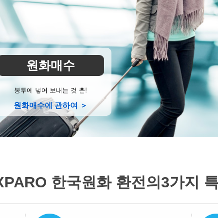
원화매수
봉투에 넣어 보내는 것 뿐!
원화매수에 관하여 ＞
XPARO 한국원화 환전의
3가지 