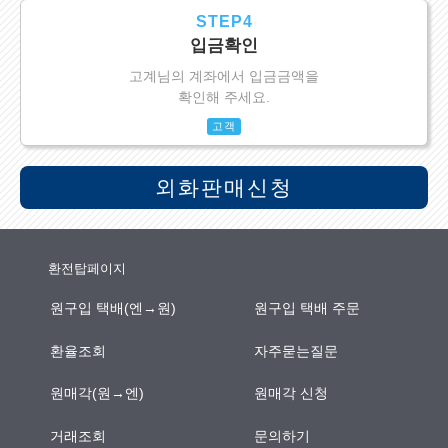
STEP4
입금확인
고계님의 계좌에서 입금금액을
확인해 주세요.
고객
외화판매신청
환전탑페이지
원구입 택배(엔→원)
원구입 택배 주문
환율조회
자주묻는질문
원매각(원→엔)
원매각 신청
거래조회
문의하기