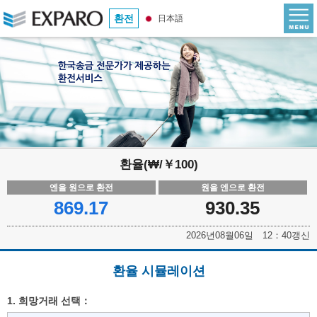
환전
日本語
환율(₩/￥100)
엔을 원으로 환전
원을 엔으로 환전
869.17
930.35
2026년08월06일 12：40갱신
환율 시뮬레이션
1. 희망거래 선택：