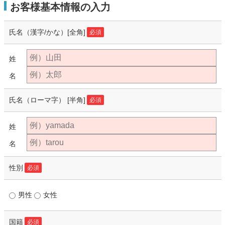
お客様基本情報の入力
氏名（漢字/かな）
[全角]
必須
姓
名
氏名（ローマ字）
[半角]
必須
姓
名
性別
必須
男性
女性
国籍
必須