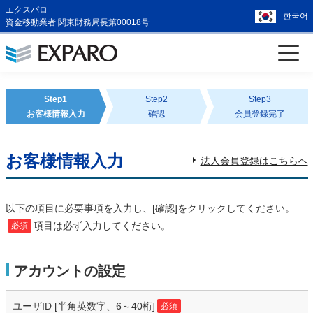
エクスパロ
한국어
資金移動業者 関東財務局長第00018号
Step1
Step2
Step3
お客様情報入力
確認
会員登録完了
お客様情報入力
法人会員登録はこちらへ
以下の項目に必要事項を入力し、[確認]をクリックしてください。
項目は必ず入力してください。
必須
アカウントの設定
ユーザID
[半角英数字、6～40桁]
必須