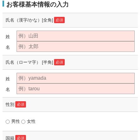
お客様基本情報の入力
氏名（漢字/かな）
[全角]
必須
姓
名
氏名（ローマ字）
[半角]
必須
姓
名
性別
必須
男性
女性
国籍
必須