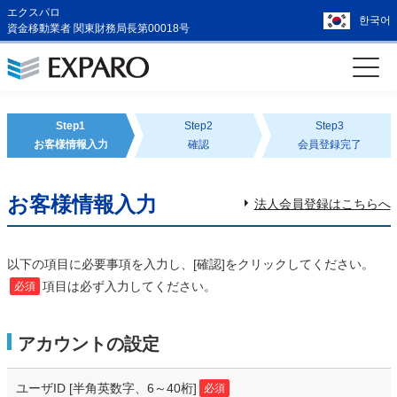
エクスパロ
한국어
資金移動業者 関東財務局長第00018号
Step1
Step2
Step3
お客様情報入力
確認
会員登録完了
お客様情報入力
法人会員登録はこちらへ
以下の項目に必要事項を入力し、[確認]をクリックしてください。
項目は必ず入力してください。
必須
アカウントの設定
ユーザID
[半角英数字、6～40桁]
必須