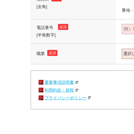
[全角]
番地・
必須
電話番号
[半角数字]
必須
職業
重要事項説明書
利用約款・規程
プライバシーポリシー