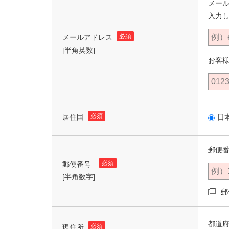
メー
入力
必須
メールアドレス
[半角英数]
お客
必須
居住国
日
郵便番
必須
郵便番号
[半角数字]
郵
都道
必須
現住所