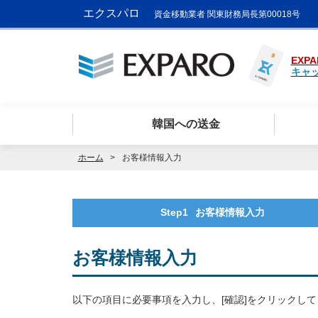
エクスパロ
資金移動業者 関東財務局長第00018号
EXPA
キャ
韓国への送金
ホーム
お客様情報入力
Step1
お客様情報入力
お客様情報入力
以下の項目に必要事項を入力し、[確認]をクリックし