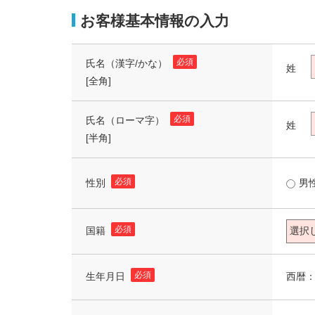
お客様基本情報の入力
必須
氏名（漢字/かな）
姓
[全角]
必須
氏名（ローマ字）
姓
[半角]
必須
性別
男
必須
国籍
必須
西暦
生年月日