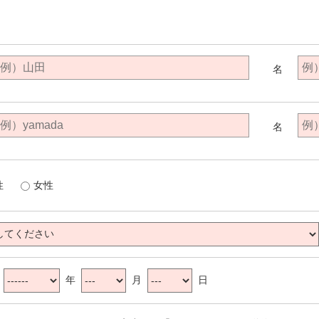
名
名
性
女性
：
年
月
日