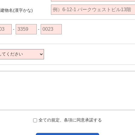
建物名(漢字かな)
-
-
全ての規定、条項に同意承諾する