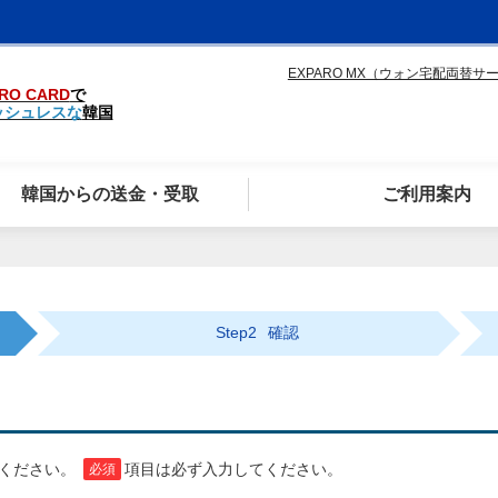
EXPARO MX（ウォン宅配両替サ
RO CARD
で
ッシュレスな
韓国
韓国からの送金・受取
ご利用案内
Step2
確認
てください。
項目は必ず入力してください。
必須