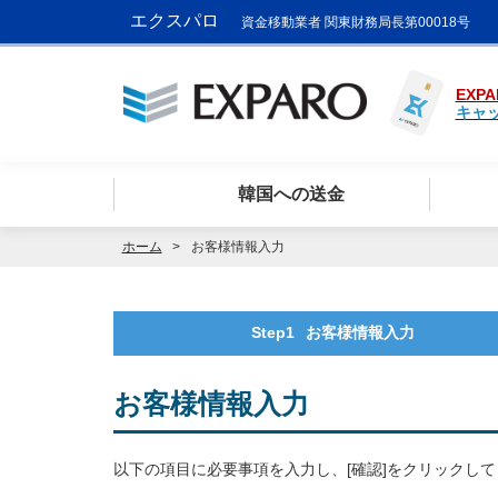
エクスパロ
資金移動業者 関東財務局長第00018号
EXPA
キャ
韓国への送金
ホーム
お客様情報入力
Step1
お客様情報入力
お客様情報入力
以下の項目に必要事項を入力し、[確認]をクリックし