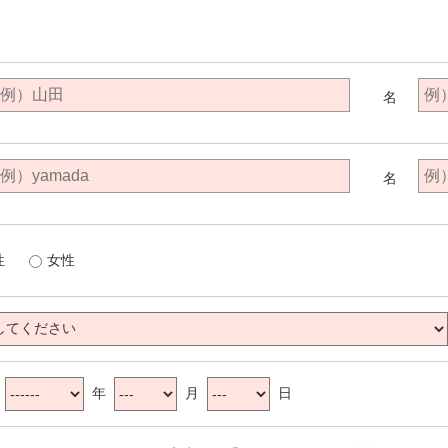
名
名
性
女性
：
年
月
日