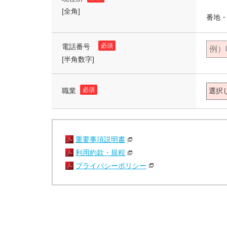
[全角]
番地・
必須
電話番号
[半角数字]
必須
職業
重要事項説明書
利用約款・規程
プライバシーポリシー