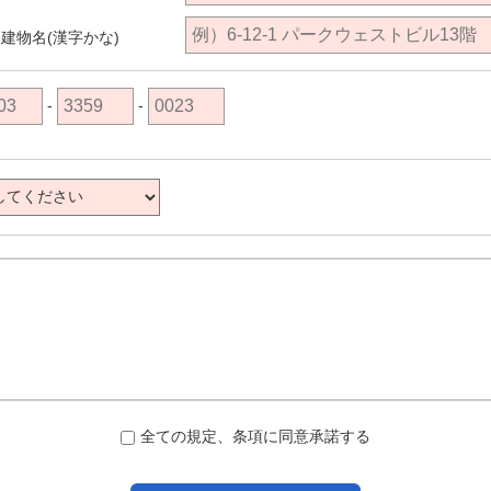
建物名(漢字かな)
-
-
全ての規定、条項に同意承諾する