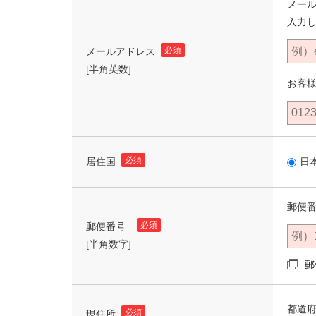
メー
入力
必須
メールアドレス
[半角英数]
お客
必須
居住国
日
郵便番
必須
郵便番号
[半角数字]
郵
都道
必須
現住所