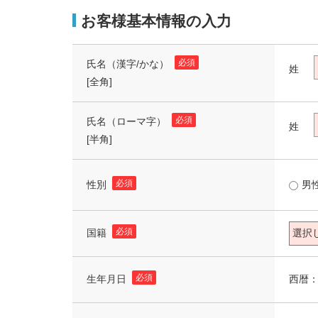
お客様基本情報の入力
必須
氏名（漢字/かな）
姓
[全角]
必須
氏名（ローマ字）
姓
[半角]
必須
性別
男
必須
国籍
必須
西暦
生年月日