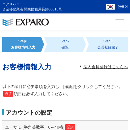
エクスパロ
한국어
資金移動業者 関東財務局長第00018号
Step1
Step2
Step3
お客様情報入力
確認
会員登録完了
お客様情報入力
法人会員登録はこちらへ
以下の項目に必要事項を入力し、[確認]をクリックしてください。
項目は必ず入力してください。
必須
アカウントの設定
ユーザID
[半角英数字、6～40桁]
必須