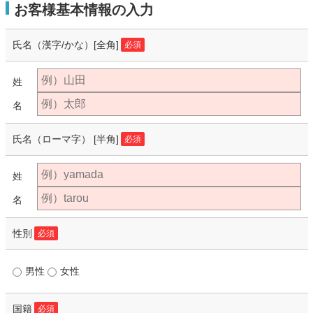
お客様基本情報の入力
氏名（漢字/かな）
[全角]
必須
姓
名
氏名（ローマ字）
[半角]
必須
姓
名
性別
必須
男性
女性
国籍
必須