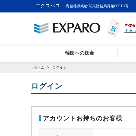
エクスパロ
資金移動業者 関東財務局長第00018号
EXPA
キャ
韓国への送金
ホーム
ログイン
ログイン
アカウントお持ちのお客様