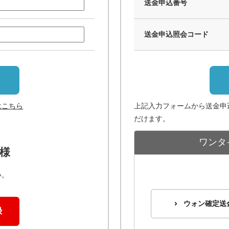
送金申込番号
送金申込照会コード
はこちら
上記入力フォームから送金申
だけます。
ワンタ
様
い。
ウォン確定送
録