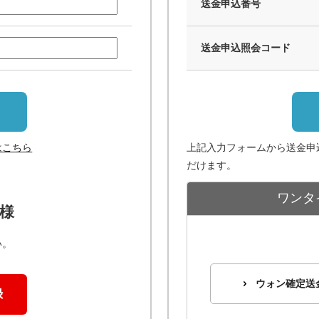
送金申込番号
送金申込照会コード
はこちら
上記入力フォームから送金申
だけます。
ワンタ
様
い。
ウォン確定送
録