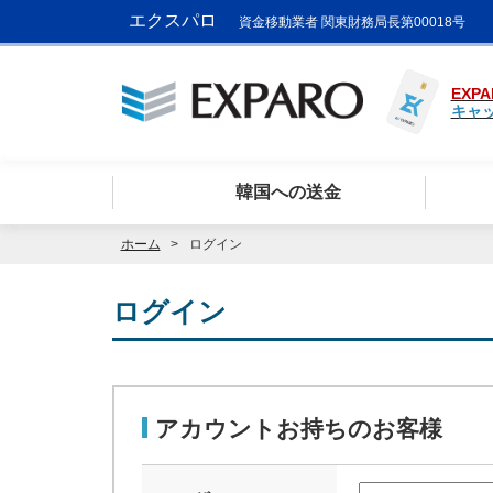
エクスパロ
資金移動業者 関東財務局長第00018号
EXPA
キャ
韓国への送金
ホーム
ログイン
ログイン
アカウントお持ちのお客様