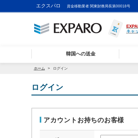
エクスパロ
資金移動業者 関東財務局長第00018号
EXPA
キャ
韓国への送金
ホーム
ログイン
ログイン
アカウントお持ちのお客様