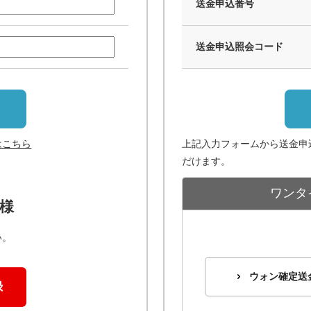
送金申込番号
送金申込照会コード
はこちら
上記入力フォームから送金申
だけます。
ワンタ
様
い。
ウォン確定送
録