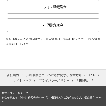
ウォン確定送金
円指定送金
※即日着金申込受付時間:ウォン確定送金は，営業日18時まで，円指定送金
は営業日16時まで
会社案内
反社会的勢力への対応に関する基本方針
CSR
サイトマップ
プライバシーポリシー
利用規約
株式会社シースクェア
資金移動業者 関東財務局長第00018号 社団法人資金決済協会加入 登録番号00363
号