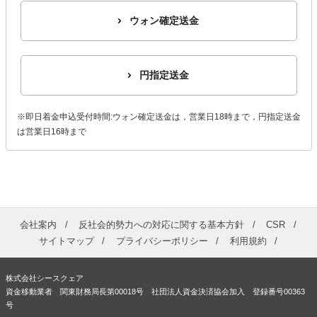
ウォン確定送金
円指定送金
※即日着金申込受付時間:ウォン確定送金は，営業日18時まで，円指定送金
は営業日16時まで
会社案内
反社会的勢力への対応に関する基本方針
CSR
サイトマップ
プライバシーポリシー
利用規約
株式会社シースクェア
資金移動業者 関東財務局長第00018号 社団法人資金決済協会加入 登録番号00363
号