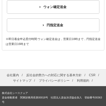
ウォン確定送金
円指定送金
※即日着金申込受付時間:ウォン確定送金は，営業日18時まで，円指定送金
は営業日16時まで
会社案内
反社会的勢力への対応に関する基本方針
CSR
サイトマップ
プライバシーポリシー
利用規約
株式会社シースクェア
資金移動業者 関東財務局長第00018号 社団法人資金決済協会加入 登録番号00363
号