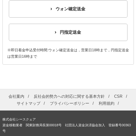
ウォン確定送金
円指定送金
※即日着金申込受付時間:ウォン確定送金は，営業日18時まで，円指定送金
は営業日16時まで
会社案内
反社会的勢力への対応に関する基本方針
CSR
サイトマップ
プライバシーポリシー
利用規約
株式会社シースクェア
資金移動業者 関東財務局長第00018号 社団法人資金決済協会加入 登録番号00363
号