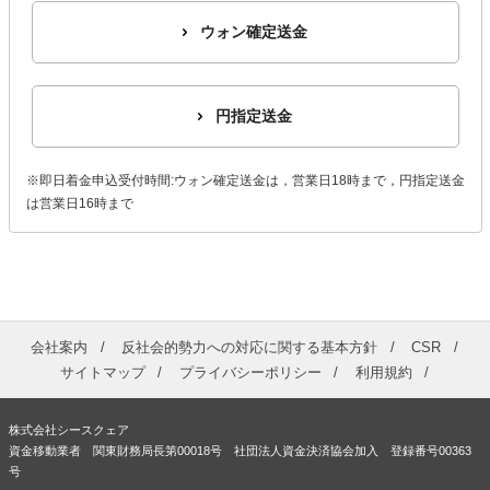
ウォン確定送金
円指定送金
※即日着金申込受付時間:ウォン確定送金は，営業日18時まで，円指定送金
は営業日16時まで
会社案内
反社会的勢力への対応に関する基本方針
CSR
サイトマップ
プライバシーポリシー
利用規約
株式会社シースクェア
資金移動業者 関東財務局長第00018号 社団法人資金決済協会加入 登録番号00363
号