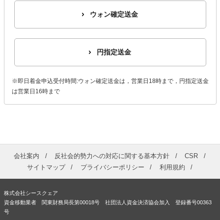
ウォン確定送金
円指定送金
※即日着金申込受付時間:ウォン確定送金は，営業日18時まで，円指定送金
は営業日16時まで
会社案内
反社会的勢力への対応に関する基本方針
CSR
サイトマップ
プライバシーポリシー
利用規約
株式会社シースクェア
資金移動業者 関東財務局長第00018号 社団法人資金決済協会加入 登録番号00363
号