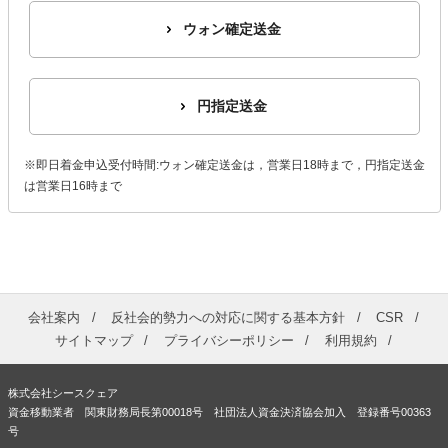
ウォン確定送金
円指定送金
※即日着金申込受付時間:ウォン確定送金は，営業日18時まで，円指定送金
は営業日16時まで
会社案内
反社会的勢力への対応に関する基本方針
CSR
サイトマップ
プライバシーポリシー
利用規約
株式会社シースクェア
資金移動業者 関東財務局長第00018号 社団法人資金決済協会加入 登録番号00363
号