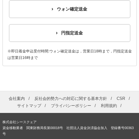
ウォン確定送金
円指定送金
※即日着金申込受付時間:ウォン確定送金は，営業日18時まで，円指定送金
は営業日16時まで
会社案内
反社会的勢力への対応に関する基本方針
CSR
サイトマップ
プライバシーポリシー
利用規約
株式会社シースクェア
資金移動業者 関東財務局長第00018号 社団法人資金決済協会加入 登録番号00363
号