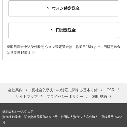
ウォン確定送金
円指定送金
※即日着金申込受付時間:ウォン確定送金は，営業日18時まで，円指定送金
は営業日16時まで
会社案内
反社会的勢力への対応に関する基本方針
CSR
サイトマップ
プライバシーポリシー
利用規約
株式会社シースクェア
資金移動業者 関東財務局長第00018号 社団法人資金決済協会加入 登録番号00363
号