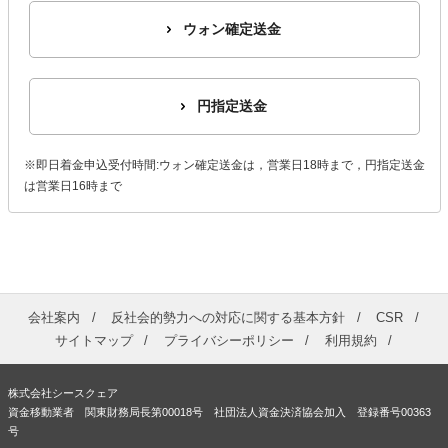
ウォン確定送金
円指定送金
※即日着金申込受付時間:ウォン確定送金は，営業日18時まで，円指定送金
は営業日16時まで
会社案内
反社会的勢力への対応に関する基本方針
CSR
サイトマップ
プライバシーポリシー
利用規約
株式会社シースクェア
資金移動業者 関東財務局長第00018号 社団法人資金決済協会加入 登録番号00363
号